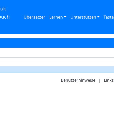
auk
buch
Übersetzer
Lernen
Unterstützen
Tasta
Benutzerhinweise
|
Links