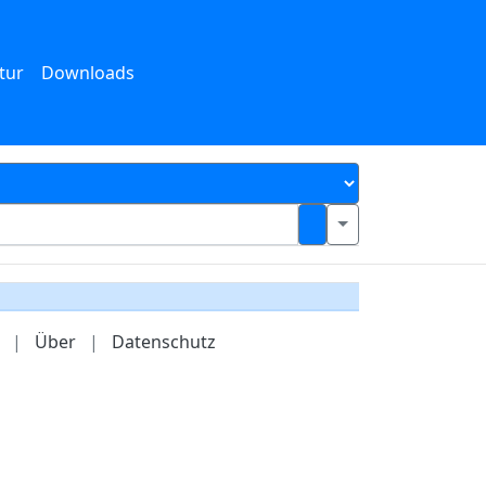
tur
Downloads
|
Über
|
Datenschutz