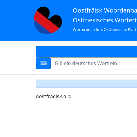
Oostfräisk Woordenb
Ostfriesisches Wörter
Wörterbuch fürs Ostfriesische Platt
oostfraeisk.org