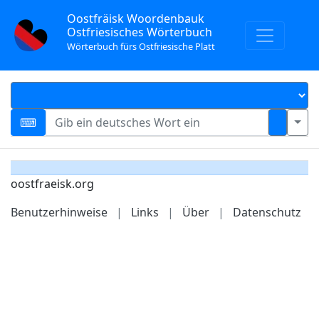
Oostfräisk Woordenbauk
Ostfriesisches Wörterbuch
Wörterbuch fürs Ostfriesische Platt
oostfraeisk.org
Benutzerhinweise
|
Links
|
Über
|
Datenschutz