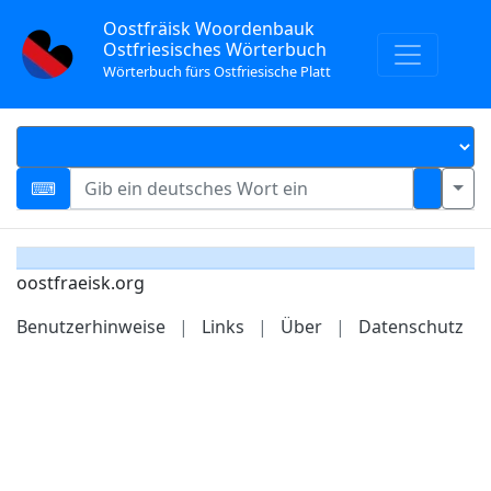
Oostfräisk Woordenbauk
Ostfriesisches Wörterbuch
Wörterbuch fürs Ostfriesische Platt
oostfraeisk.org
Benutzerhinweise
|
Links
|
Über
|
Datenschutz