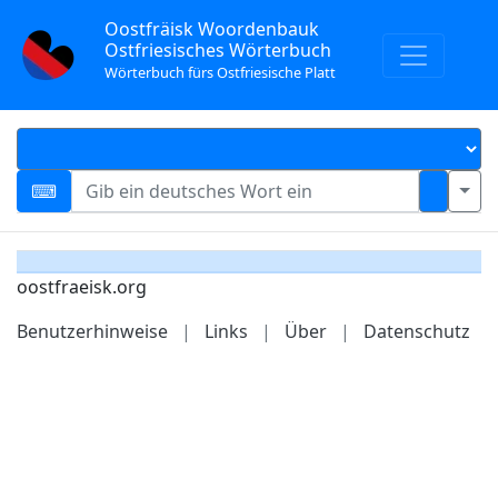
Oostfräisk Woordenbauk
Ostfriesisches Wörterbuch
Wörterbuch fürs Ostfriesische Platt
oostfraeisk.org
Benutzerhinweise
|
Links
|
Über
|
Datenschutz