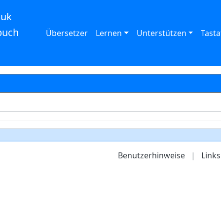
auk
buch
Übersetzer
Lernen
Unterstützen
Tasta
Benutzerhinweise
|
Links