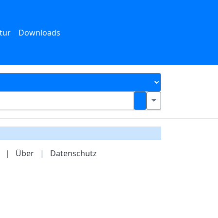
tur
Downloads
|
Über
|
Datenschutz