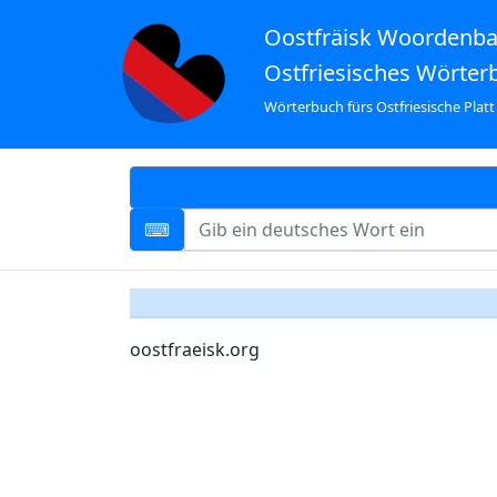
Oostfräisk Woordenb
Ostfriesisches Wörter
Wörterbuch fürs Ostfriesische Platt
oostfraeisk.org