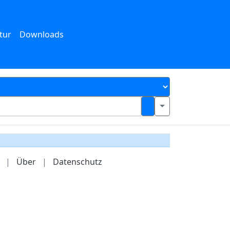
tur
Downloads
|
Über
|
Datenschutz