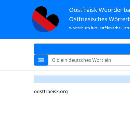
Oostfräisk Woordenb
Ostfriesisches Wörter
Wörterbuch fürs Ostfriesische Platt
oostfraeisk.org