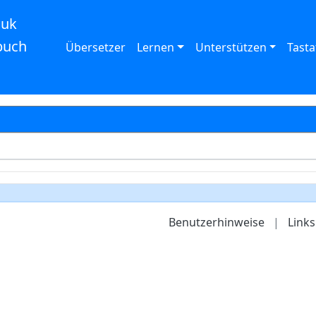
auk
buch
Übersetzer
Lernen
Unterstützen
Tasta
Benutzerhinweise
|
Links