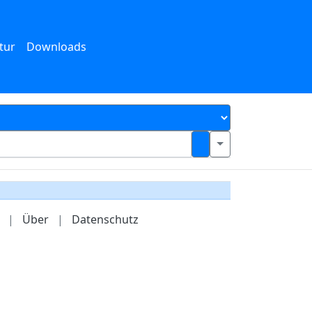
tur
Downloads
|
Über
|
Datenschutz