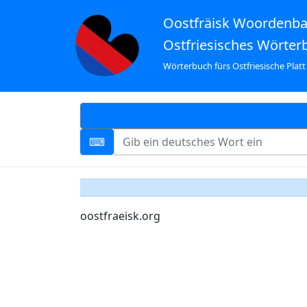
Oostfräisk Woordenb
Ostfriesisches Wörter
Wörterbuch fürs Ostfriesische Platt
oostfraeisk.org