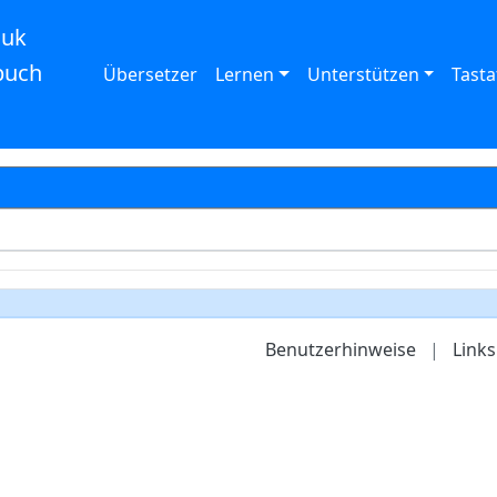
auk
buch
Übersetzer
Lernen
Unterstützen
Tasta
Benutzerhinweise
|
Links