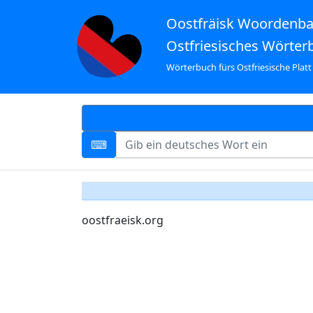
Oostfräisk Woordenb
Ostfriesisches Wörter
Wörterbuch fürs Ostfriesische Platt
oostfraeisk.org