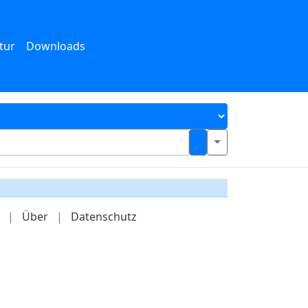
tur
Downloads
|
Über
|
Datenschutz