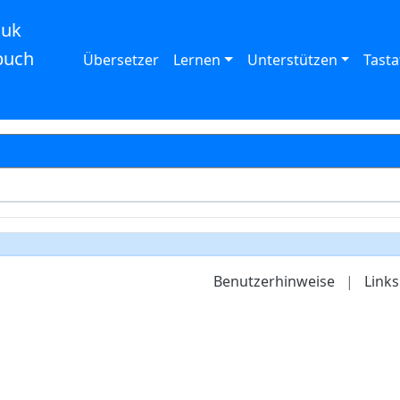
auk
buch
Übersetzer
Lernen
Unterstützen
Tasta
Benutzerhinweise
|
Links