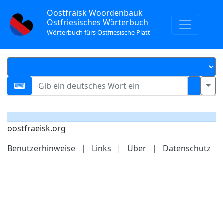
Oostfräisk Woordenbauk
Ostfriesisches Wörterbuch
Wörterbuch fürs Ostfriesische Platt
oostfraeisk.org
Benutzerhinweise
|
Links
|
Über
|
Datenschutz