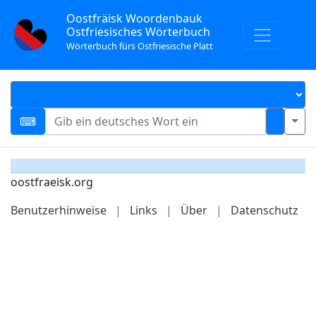
Oostfräisk Woordenbauk
Ostfriesisches Wörterbuch
Wörterbuch fürs Ostfriesische Platt
oostfraeisk.org
Benutzerhinweise
|
Links
|
Über
|
Datenschutz