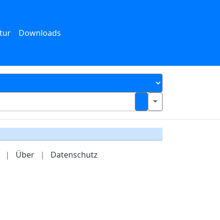
tur
Downloads
|
Über
|
Datenschutz