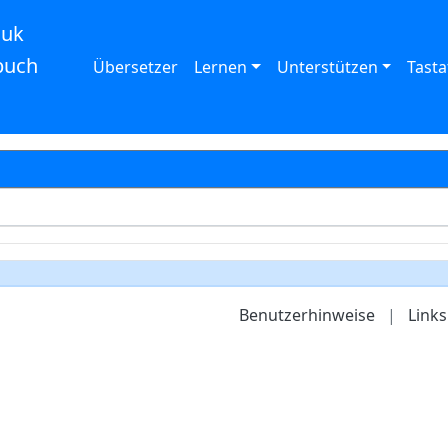
auk
buch
Übersetzer
Lernen
Unterstützen
Tasta
Benutzerhinweise
|
Links