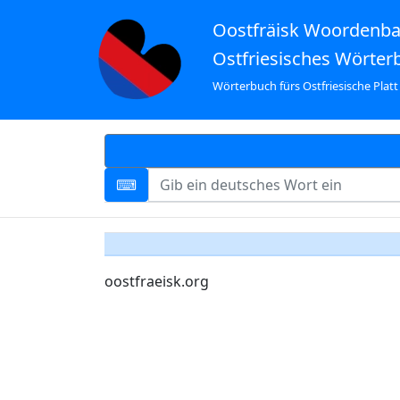
Oostfräisk Woordenb
Ostfriesisches Wörter
Wörterbuch fürs Ostfriesische Platt
oostfraeisk.org