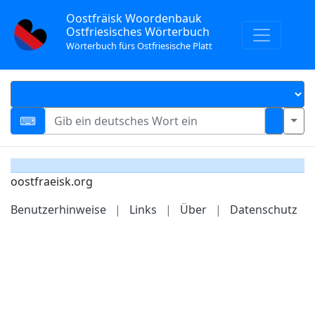
Oostfräisk Woordenbauk
Ostfriesisches Wörterbuch
Wörterbuch fürs Ostfriesische Platt
oostfraeisk.org
Benutzerhinweise
|
Links
|
Über
|
Datenschutz