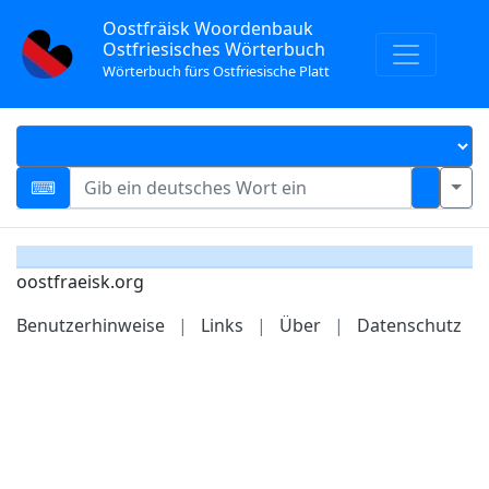
Oostfräisk Woordenbauk
Ostfriesisches Wörterbuch
Wörterbuch fürs Ostfriesische Platt
oostfraeisk.org
Benutzerhinweise
|
Links
|
Über
|
Datenschutz