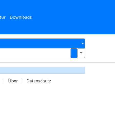
tur
Downloads
|
Über
|
Datenschutz