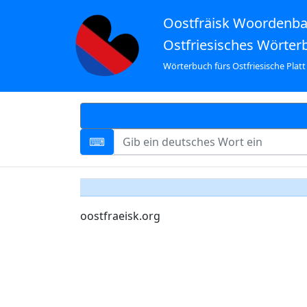
Oostfräisk Woordenb
Ostfriesisches Wörter
Wörterbuch fürs Ostfriesische Platt
oostfraeisk.org