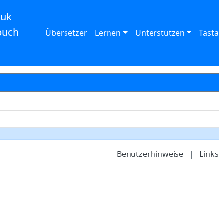
auk
buch
Übersetzer
Lernen
Unterstützen
Tasta
Benutzerhinweise
|
Links