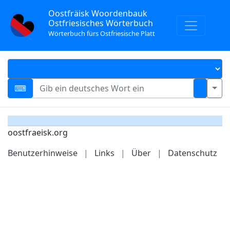
Oostfräisk Woordenbauk
Ostfriesisches Wörterbuch
Wörterbuch fürs Ostfriesische Platt
oostfraeisk.org
Benutzerhinweise
|
Links
|
Über
|
Datenschutz