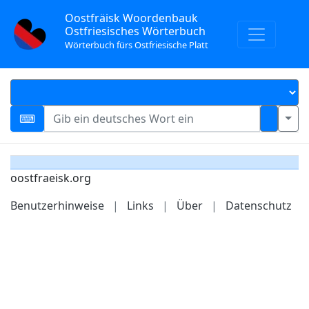
Oostfräisk Woordenbauk
Ostfriesisches Wörterbuch
Wörterbuch fürs Ostfriesische Platt
oostfraeisk.org
Benutzerhinweise
|
Links
|
Über
|
Datenschutz