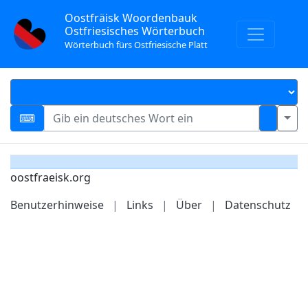
Oostfräisk Woordenbauk
Ostfriesisches Wörterbuch
Wörterbuch fürs Ostfriesische Platt
oostfraeisk.org
Benutzerhinweise
|
Links
|
Über
|
Datenschutz