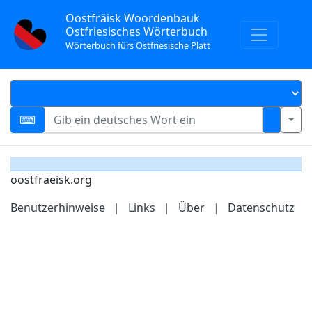
Oostfräisk Woordenbauk
Ostfriesisches Wörterbuch
Wörterbuch fürs Ostfriesische Platt
oostfraeisk.org
Benutzerhinweise
|
Links
|
Über
|
Datenschutz