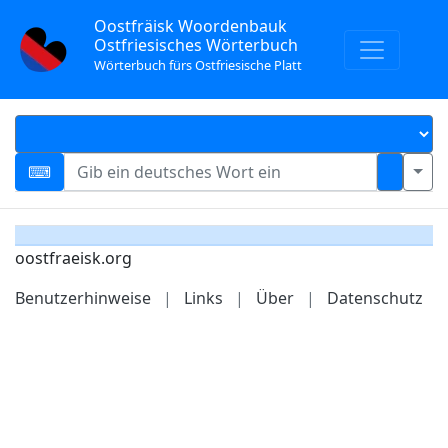
Oostfräisk Woordenbauk
Ostfriesisches Wörterbuch
Wörterbuch fürs Ostfriesische Platt
oostfraeisk.org
Benutzerhinweise
|
Links
|
Über
|
Datenschutz