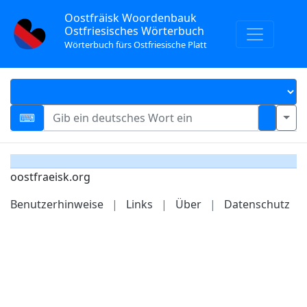
Oostfräisk Woordenbauk
Ostfriesisches Wörterbuch
Wörterbuch fürs Ostfriesische Platt
oostfraeisk.org
Benutzerhinweise
|
Links
|
Über
|
Datenschutz