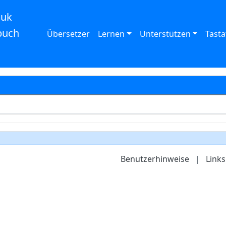
auk
buch
Übersetzer
Lernen
Unterstützen
Tasta
Benutzerhinweise
|
Links