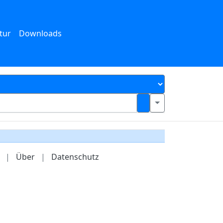
tur
Downloads
|
Über
|
Datenschutz