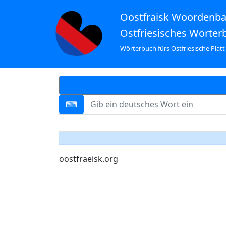
Oostfräisk Woordenb
Ostfriesisches Wörter
Wörterbuch fürs Ostfriesische Platt
oostfraeisk.org