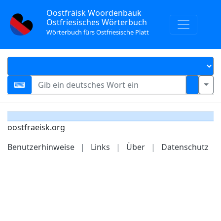
Oostfräisk Woordenbauk
Ostfriesisches Wörterbuch
Wörterbuch fürs Ostfriesische Platt
oostfraeisk.org
Benutzerhinweise
|
Links
|
Über
|
Datenschutz