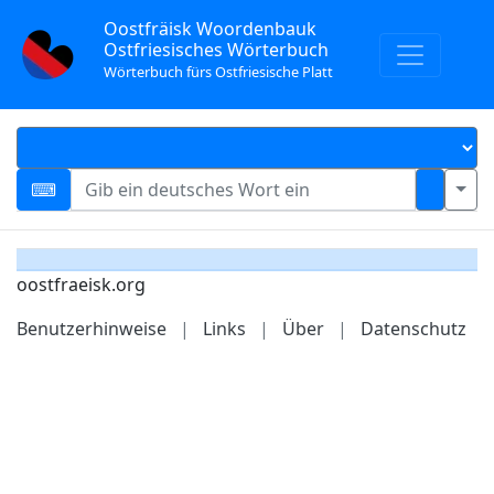
Oostfräisk Woordenbauk
Ostfriesisches Wörterbuch
Wörterbuch fürs Ostfriesische Platt
oostfraeisk.org
Benutzerhinweise
|
Links
|
Über
|
Datenschutz