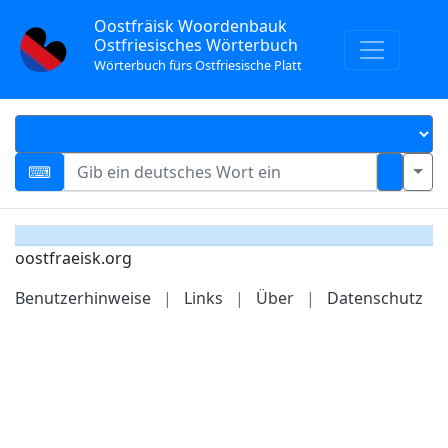
Oostfräisk Woordenbauk
Ostfriesisches Wörterbuch
Wörterbuch fürs Ostfriesische Platt
oostfraeisk.org
Benutzerhinweise
|
Links
|
Über
|
Datenschutz