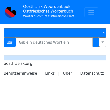
Oostfräisk Woordenbauk
Ostfriesisches Wörterbuch
Wörterbuch fürs Ostfriesische Platt
oostfraeisk.org
Benutzerhinweise
|
Links
|
Über
|
Datenschutz