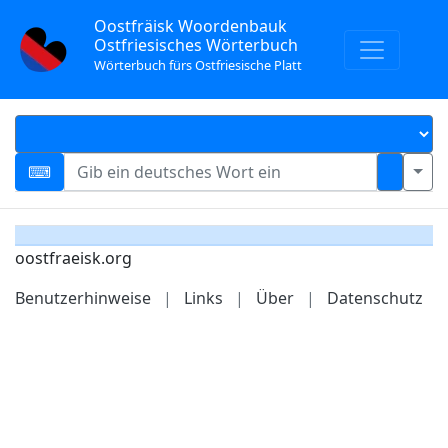
Oostfräisk Woordenbauk
Ostfriesisches Wörterbuch
Wörterbuch fürs Ostfriesische Platt
oostfraeisk.org
Benutzerhinweise
|
Links
|
Über
|
Datenschutz