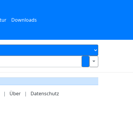
tur
Downloads
|
Über
|
Datenschutz