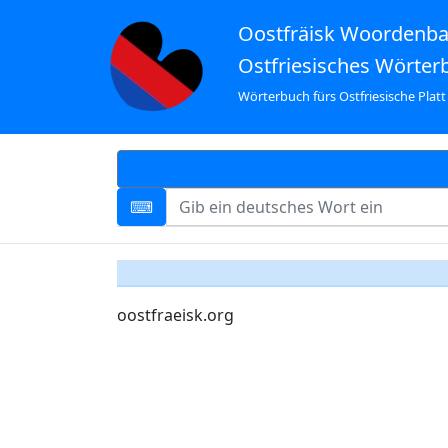
Oostfräisk Woordenb
Ostfriesisches Wörter
Wörterbuch fürs Ostfriesische Platt
oostfraeisk.org