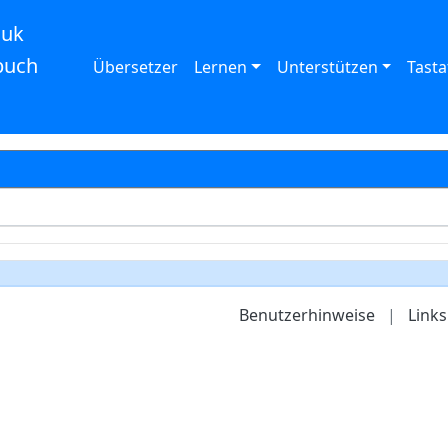
auk
buch
Übersetzer
Lernen
Unterstützen
Tasta
Benutzerhinweise
|
Links