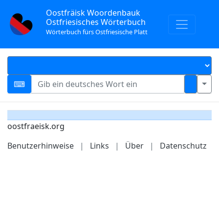
Oostfräisk Woordenbauk
Ostfriesisches Wörterbuch
Wörterbuch fürs Ostfriesische Platt
oostfraeisk.org
Benutzerhinweise
|
Links
|
Über
|
Datenschutz