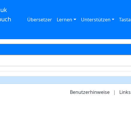
auk
buch
Übersetzer
Lernen
Unterstützen
Tasta
Benutzerhinweise
|
Links