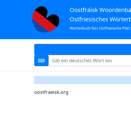
Oostfräisk Woordenb
Ostfriesisches Wörter
Wörterbuch fürs Ostfriesische Platt
oostfraeisk.org