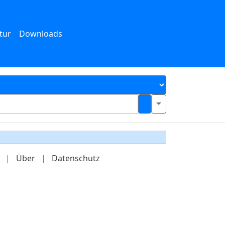
tur
Downloads
|
Über
|
Datenschutz