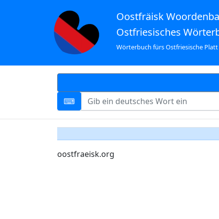
Oostfräisk Woordenb
Ostfriesisches Wörter
Wörterbuch fürs Ostfriesische Platt
oostfraeisk.org