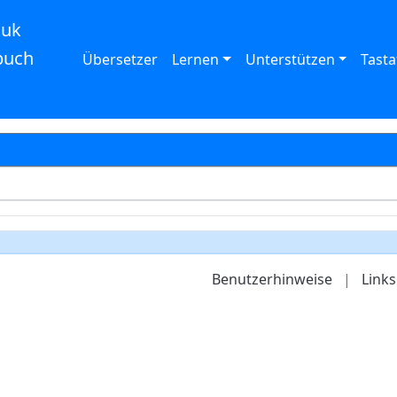
auk
buch
Übersetzer
Lernen
Unterstützen
Tasta
Benutzerhinweise
|
Links