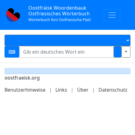
Oostfräisk Woordenbauk
Ostfriesisches Wörterbuch
Wörterbuch fürs Ostfriesische Platt
oostfraeisk.org
Benutzerhinweise
|
Links
|
Über
|
Datenschutz