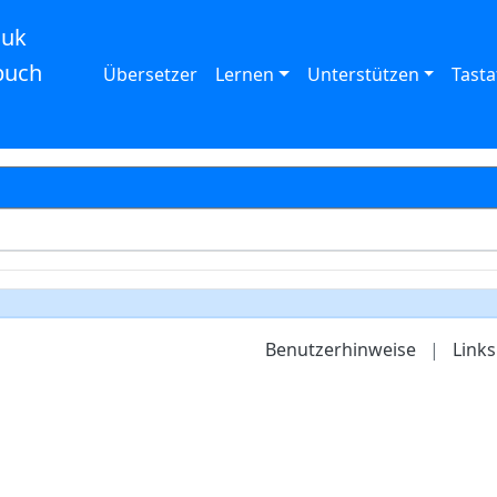
auk
buch
Übersetzer
Lernen
Unterstützen
Tasta
Benutzerhinweise
|
Links