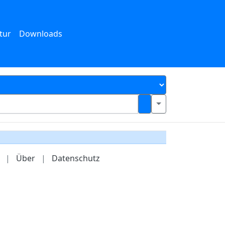
tur
Downloads
|
Über
|
Datenschutz