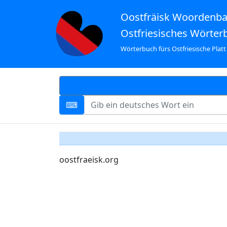
Oostfräisk Woordenb
Ostfriesisches Wörter
Wörterbuch fürs Ostfriesische Platt
oostfraeisk.org