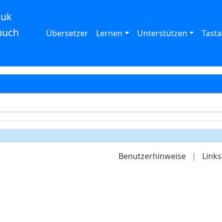
auk
buch
Übersetzer
Lernen
Unterstützen
Tasta
Benutzerhinweise
|
Links