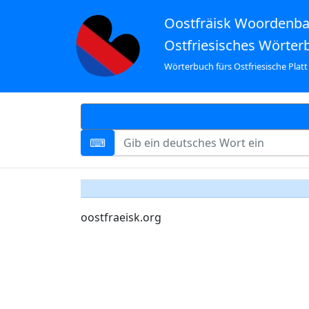
Oostfräisk Woordenb
Ostfriesisches Wörter
Wörterbuch fürs Ostfriesische Platt
oostfraeisk.org