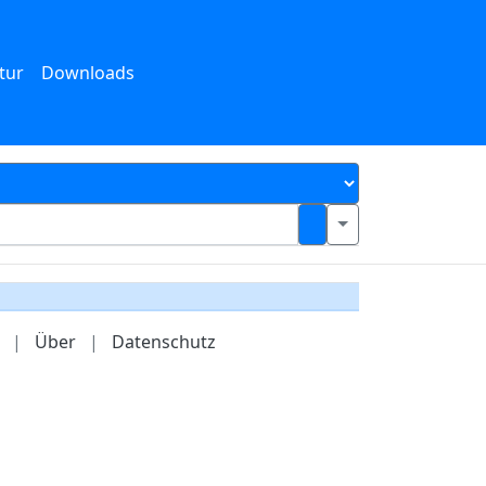
tur
Downloads
|
Über
|
Datenschutz