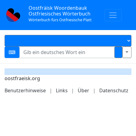
Oostfräisk Woordenbauk
Ostfriesisches Wörterbuch
Wörterbuch fürs Ostfriesische Platt
oostfraeisk.org
Benutzerhinweise
|
Links
|
Über
|
Datenschutz