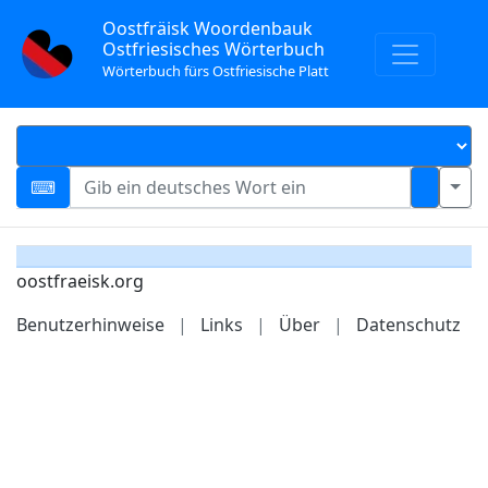
Oostfräisk Woordenbauk
Ostfriesisches Wörterbuch
Wörterbuch fürs Ostfriesische Platt
oostfraeisk.org
Benutzerhinweise
|
Links
|
Über
|
Datenschutz