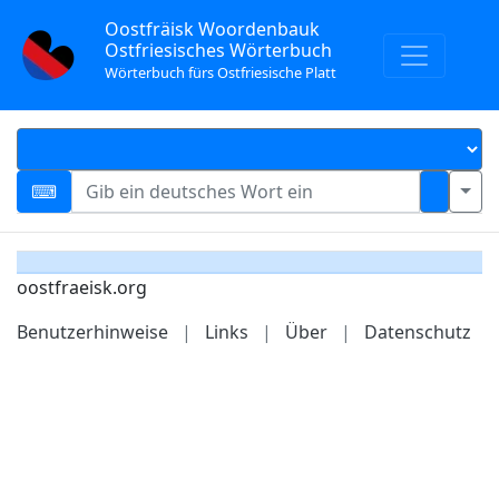
Oostfräisk Woordenbauk
Ostfriesisches Wörterbuch
Wörterbuch fürs Ostfriesische Platt
oostfraeisk.org
Benutzerhinweise
|
Links
|
Über
|
Datenschutz