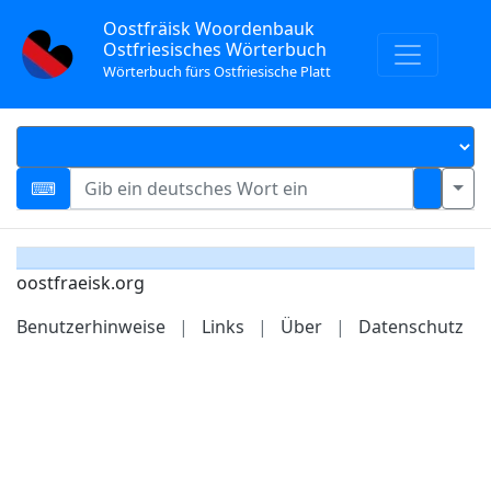
Oostfräisk Woordenbauk
Ostfriesisches Wörterbuch
Wörterbuch fürs Ostfriesische Platt
oostfraeisk.org
Benutzerhinweise
|
Links
|
Über
|
Datenschutz