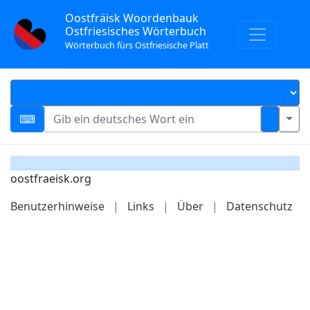
Oostfräisk Woordenbauk
Ostfriesisches Wörterbuch
Wörterbuch fürs Ostfriesische Platt
oostfraeisk.org
Benutzerhinweise
|
Links
|
Über
|
Datenschutz