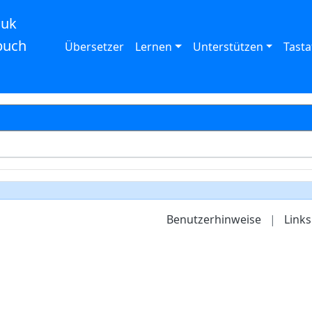
auk
buch
Übersetzer
Lernen
Unterstützen
Tasta
Benutzerhinweise
|
Links