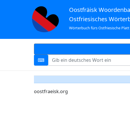
Oostfräisk Woordenb
Ostfriesisches Wörter
Wörterbuch fürs Ostfriesische Platt
oostfraeisk.org