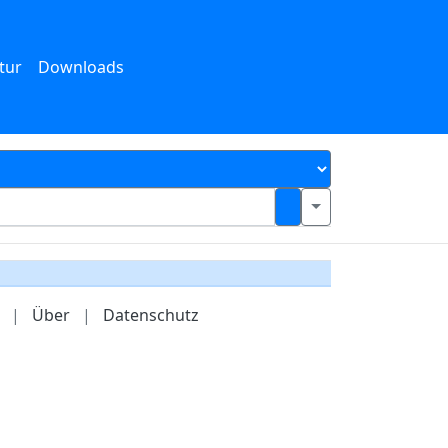
tur
Downloads
|
Über
|
Datenschutz