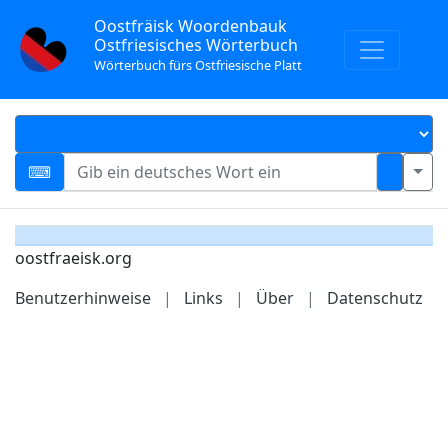
Oostfräisk Woordenbauk
Ostfriesisches Wörterbuch
Wörterbuch fürs Ostfriesische Platt
oostfraeisk.org
Benutzerhinweise
|
Links
|
Über
|
Datenschutz