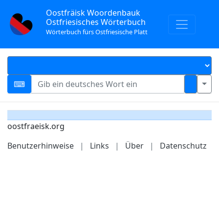
Oostfräisk Woordenbauk
Ostfriesisches Wörterbuch
Wörterbuch fürs Ostfriesische Platt
oostfraeisk.org
Benutzerhinweise
|
Links
|
Über
|
Datenschutz