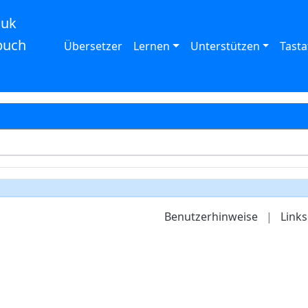
auk
buch
Übersetzer
Lernen
Unterstützen
Tasta
Benutzerhinweise
|
Links