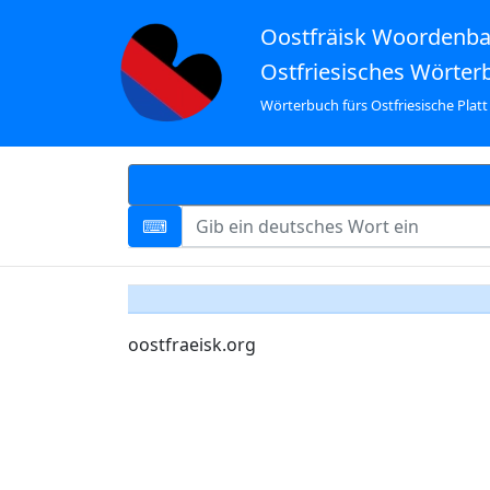
Oostfräisk Woordenb
Ostfriesisches Wörter
Wörterbuch fürs Ostfriesische Platt
oostfraeisk.org