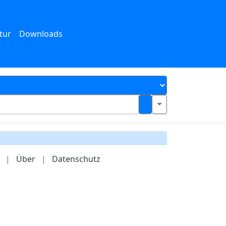
tur
Downloads
|
Über
|
Datenschutz