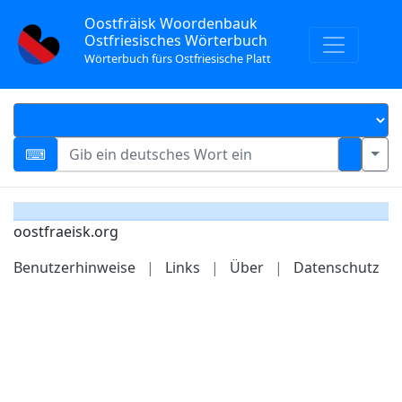
Oostfräisk Woordenbauk
Ostfriesisches Wörterbuch
Wörterbuch fürs Ostfriesische Platt
oostfraeisk.org
Benutzerhinweise
|
Links
|
Über
|
Datenschutz