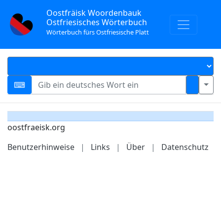
Oostfräisk Woordenbauk
Ostfriesisches Wörterbuch
Wörterbuch fürs Ostfriesische Platt
oostfraeisk.org
Benutzerhinweise
|
Links
|
Über
|
Datenschutz