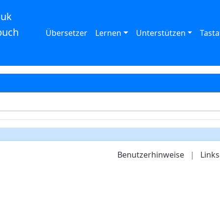
auk
buch
Übersetzer
Lernen
Unterstützen
Tasta
Benutzerhinweise
|
Links