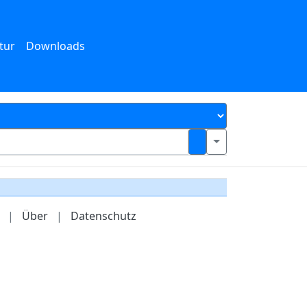
tur
Downloads
|
Über
|
Datenschutz