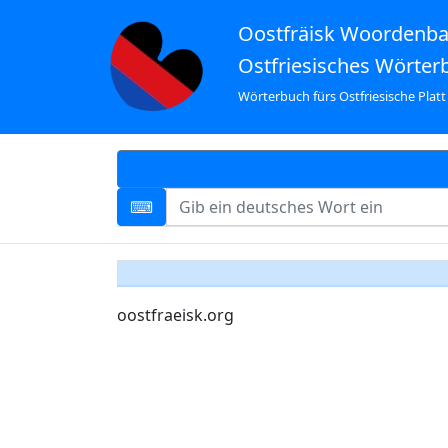
Oostfräisk Woordenb
Ostfriesisches Wörter
Wörterbuch fürs Ostfriesische Platt
oostfraeisk.org