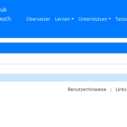
auk
buch
Übersetzer
Lernen
Unterstützen
Tasta
Benutzerhinweise
|
Links