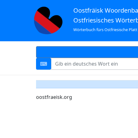
Oostfräisk Woordenb
Ostfriesisches Wörter
Wörterbuch fürs Ostfriesische Platt
oostfraeisk.org