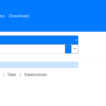
tur
Downloads
|
Über
|
Datenschutz