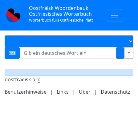
Oostfräisk Woordenbauk
Ostfriesisches Wörterbuch
Wörterbuch fürs Ostfriesische Platt
oostfraeisk.org
Benutzerhinweise
|
Links
|
Über
|
Datenschutz