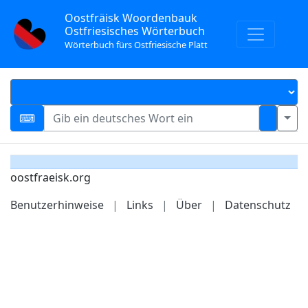
Oostfräisk Woordenbauk
Ostfriesisches Wörterbuch
Wörterbuch fürs Ostfriesische Platt
oostfraeisk.org
Benutzerhinweise
|
Links
|
Über
|
Datenschutz