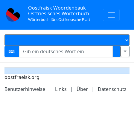
Oostfräisk Woordenbauk
Ostfriesisches Wörterbuch
Wörterbuch fürs Ostfriesische Platt
oostfraeisk.org
Benutzerhinweise
|
Links
|
Über
|
Datenschutz