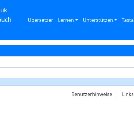
auk
buch
Übersetzer
Lernen
Unterstützen
Tasta
Benutzerhinweise
|
Links