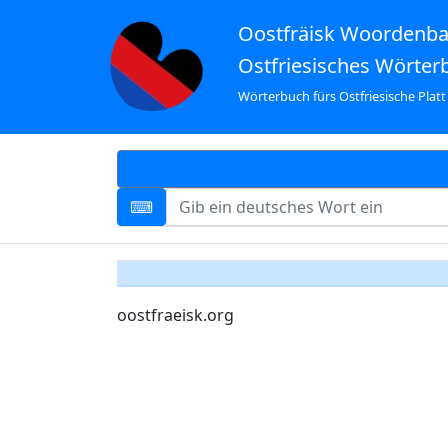
Oostfräisk Woordenb
Ostfriesisches Wörter
Wörterbuch fürs Ostfriesische Platt
oostfraeisk.org