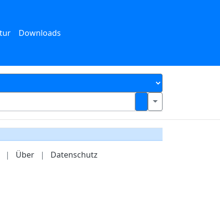
tur
Downloads
|
Über
|
Datenschutz